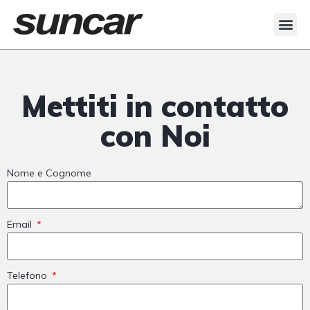
Veicoli Commerciali
Acquistiamo il tuo autocarro
Mettiti in contatto
con Noi
Nome e Cognome
Email
Telefono