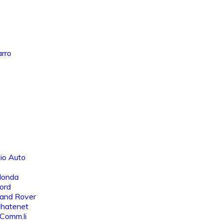
arro
io Auto
Honda
ord
Land Rover
Chatenet
 Comm.li