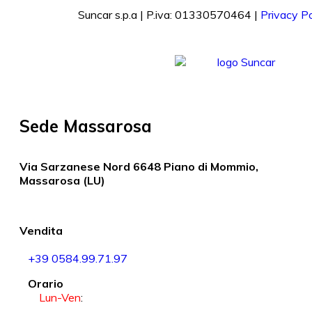
Suncar s.p.a | P.iva: 01330570464 |
Privacy Po
Sede Massarosa
Via Sarzanese Nord 6648 Piano di Mommio,
Massarosa (LU)
Vendita
+39 0584.99.71.97
Orario
Lun-Ven
: