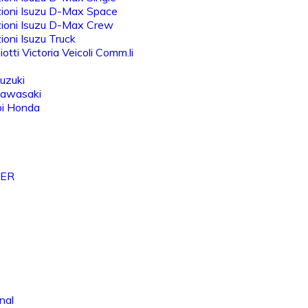
ioni Isuzu D-Max Space
ioni Isuzu D-Max Crew
oni Isuzu Truck
otti Victoria Veicoli Comm.li
uzuki
Kawasaki
bi Honda
VER
nal