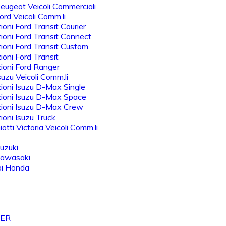
eugeot Veicoli Commerciali
rd Veicoli Comm.li
oni Ford Transit Courier
oni Ford Transit Connect
oni Ford Transit Custom
oni Ford Transit
ioni Ford Ranger
uzu Veicoli Comm.li
oni Isuzu D-Max Single
ioni Isuzu D-Max Space
ioni Isuzu D-Max Crew
oni Isuzu Truck
otti Victoria Veicoli Comm.li
uzuki
Kawasaki
bi Honda
VER