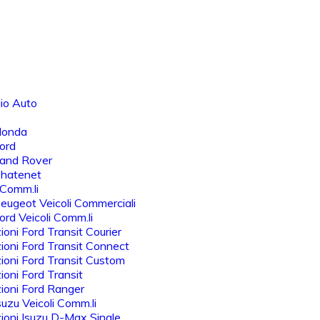
io Auto
Honda
ord
Land Rover
Chatenet
 Comm.li
eugeot Veicoli Commerciali
rd Veicoli Comm.li
oni Ford Transit Courier
oni Ford Transit Connect
oni Ford Transit Custom
oni Ford Transit
ioni Ford Ranger
uzu Veicoli Comm.li
oni Isuzu D-Max Single