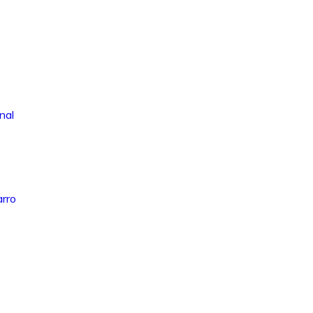
nal
arro