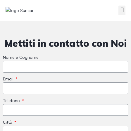
Veicoli Commerciali
Acquistiamo il tuo autocarro
Mettiti in contatto con Noi
Nome e Cognome
Email
Telefono
Città