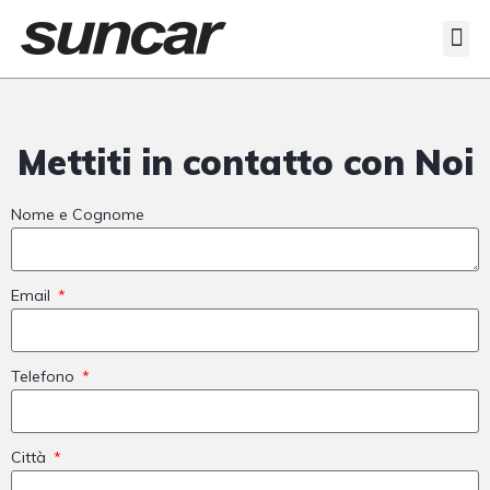
Veicoli Commerciali
Acquistiamo il tuo autocarro
Mettiti in contatto con Noi
Nome e Cognome
Email
Telefono
Città