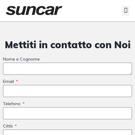
Veicoli Commerciali
Acquistiamo il tuo autocarro
Mettiti in contatto con Noi
Nome e Cognome
Email
Telefono
Città