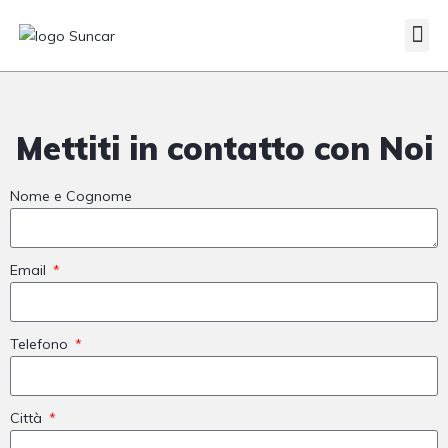
Veicoli Commerciali
Acquistiamo il tuo autocarro
Mettiti in contatto con Noi
Nome e Cognome
Email
Telefono
Città