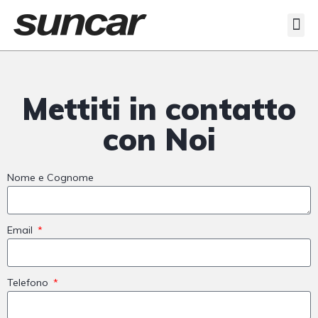
Veicoli Commerciali
Acquistiamo il tuo autocarro
Mettiti in contatto
con Noi
Nome e Cognome
Email
Telefono