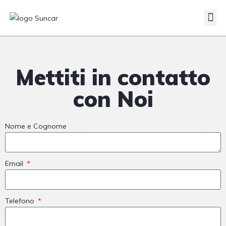
Veicoli Commerciali
Acquistiamo il tuo autocarro
Mettiti in contatto
con Noi
Nome e Cognome
Email
Telefono