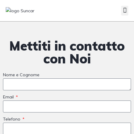
Veicoli Commerciali
Acquistiamo il tuo autocarro
Mettiti in contatto
con Noi
Nome e Cognome
Email
Telefono