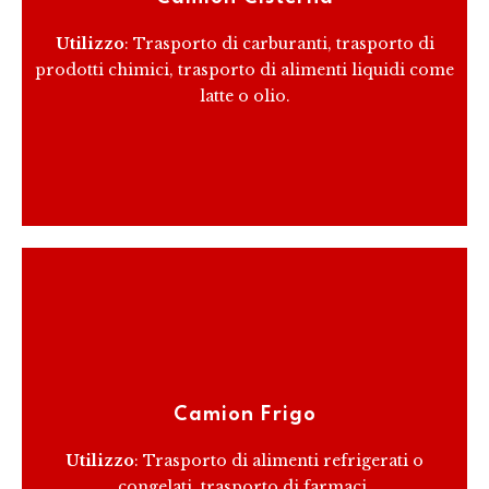
personalizzazione per soddisfare specifiche
normative di sicurezza e di trasporto.
Utilizzo
: Trasporto di carburanti, trasporto di
prodotti chimici, trasporto di alimenti liquidi come
latte o olio.
RICEVI PREVENTIVO
Questi camion hanno una cassa isotermica e un
impianto di refrigerazione per il trasporto di merci
che devono essere mantenute a una temperatura
Camion Frigo
specifica.
Utilizzo
: Trasporto di alimenti refrigerati o
congelati, trasporto di farmaci.