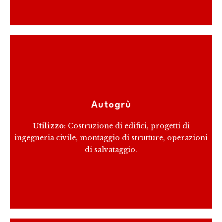
Le autogrù combinano le funzionalità di un camion
con quelle di una gru, permettendo di sollevare e
Autogrù
posizionare carichi pesanti con precisione.
Utilizzo
: Costruzione di edifici, progetti di
ingegneria civile, montaggio di strutture, operazioni
RICEVI PREVENTIVO
di salvataggio.