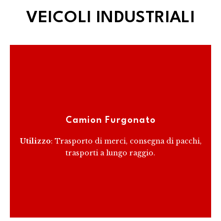
VEICOLI INDUSTRIALI
Ideale per il trasporto di merci generali, i camion
furgonati offrono una protezione ottimale contro le
intemperie e la possibilità di personalizzare l'interno
Camion Furgonato
per una varietà di utilizzi.
Utilizzo
: Trasporto di merci, consegna di pacchi,
trasporti a lungo raggio.
RICEVI PREVENTIVO