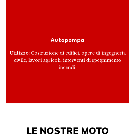
Le autopompe sono veicoli attrezzati con una pompa
per il trasporto e la distribuzione di materiali fluidi o
Autopompa
semisolidi.
Utilizzo
: Costruzione di edifici, opere di ingegneria
civile, lavori agricoli, interventi di spegnimento
RICEVI PREVENTIVO
incendi.
LE NOSTRE MOTO