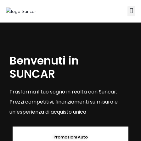
Veicoli Commerciali
Acquistiamo il tuo autocarro
Benvenuti in
SUNCAR
Trasforma il tuo sogno in realtà con Suncar:
Prezzi competitivi, finanziamenti su misura e
un’esperienza di acquisto unica
Promozioni Auto