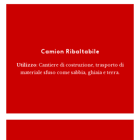
Progettati per il trasporto di materiali sfusi, i camion
ribaltabili possono facilmente scaricare il loro carico
Camion Ribaltabile
ribaltando la cassa.
Utilizzo
: Cantiere di costruzione, trasporto di
materiale sfuso come sabbia, ghiaia e terra.
RICEVI PREVENTIVO