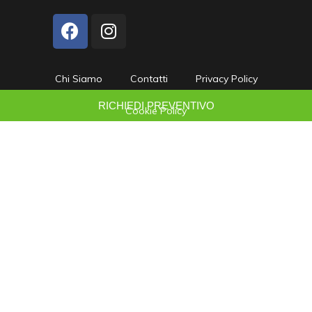
Chi Siamo
Contatti
Privacy Policy
RICHIEDI PREVENTIVO
Cookie Policy
Copyright © 2026 | Suncar s.p.a
P.iva: 01330570464
Modifica Impostazioni Cookies