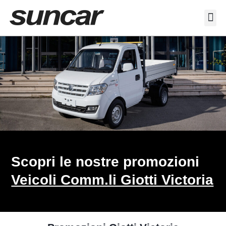
Veicoli Commerciali
Acquistiamo il tuo autocarro
Scopri le nostre promozioni
Veicoli Comm.li Giotti Victoria