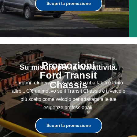
Scopri la promozione
Promozioni
Su misura per la tua attività.
Ford Transit
Chassis
Furgoni refrigerati, cassoni fissi o ribaltabili e tanto
altro... C'è un motivo se il Transit Chassis è il veicolo
più scelto come veicolo per adattarsi alle tue
esigenze professionali.
Scopri la promozione