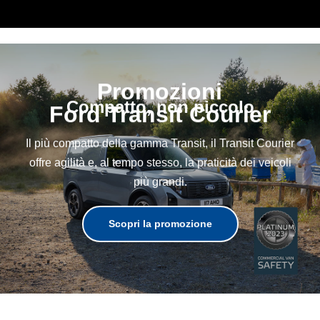
Promozioni
Compatto, non piccolo
Ford Transit Courier
Il più compatto della gamma Transit, il Transit Courier
offre agilità e, al tempo stesso, la praticità dei veicoli
più grandi.
Scopri la promozione