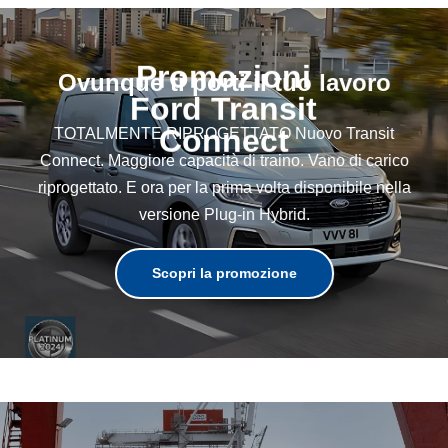
Promozioni
Ovunque ti porti il tuo lavoro
Ford Transit
Connect
TOTALMENTE RIPROGETTATO Nuovo Transit
Connect. Maggiore capacità di traino. Vano di carico
riprogettato. E ora per la prima volta disponibile nella
versione Plug-in Hybrid.
Scopri la promozione