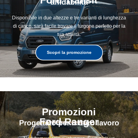
Ford Transit
affidabilità
Disponibile in due altezze e tre varianti di lunghezza
di carico, sarà facile trovare il furgone perfetto per la
tua attività.
Scopri la promozione
Promozioni
Ford Ranger
Progettato per il duro lavoro