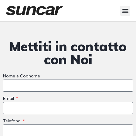
Veicoli Commerciali
Acquistiamo il tuo autocarro
Mettiti in contatto
con Noi
Nome e Cognome
Email
Telefono