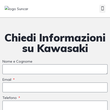
Veicoli Commerciali
Acquistiamo il tuo autocarro
Chiedi Informazioni
su Kawasaki
Nome e Cognome
Email
Telefono