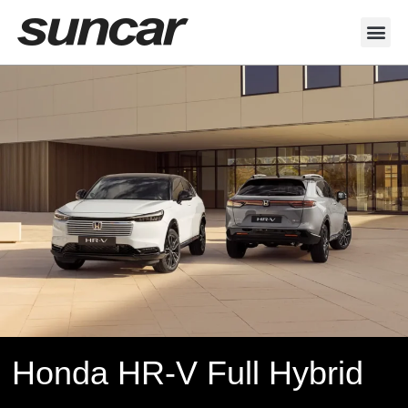
Veicoli Commerciali
Acquistiamo il tuo autocarro
Honda HR-V Full Hybrid