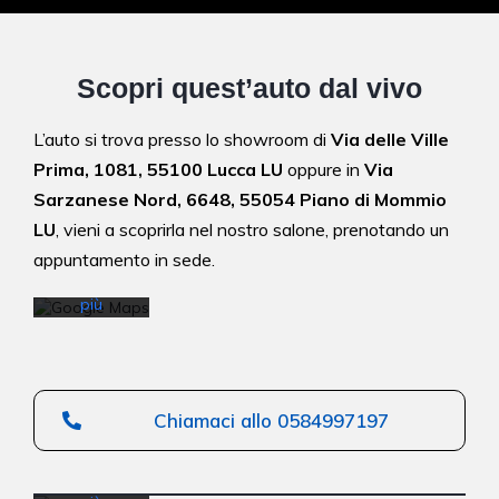
Scopri quest’auto dal vivo
Caricando
L’auto si trova presso lo showroom di
Via delle Ville
la mappa,
l'utente
Prima, 1081, 55100 Lucca LU
oppure in
Via
accetta
Sarzanese Nord, 6648, 55054 Piano di Mommio
l'informativ
a sulla
LU
,
vieni a scoprirla nel nostro salone,
prenotando un
privacy di
appuntamento in sede.
Google.
Scopri di
più
Caricando
la mappa,
Carica
l'utente
la
accetta
mappa
l'informativ
Chiamaci allo 0584997197
a sulla
Sblocca
privacy di
sempre
Google.
Google
Scopri di
Maps