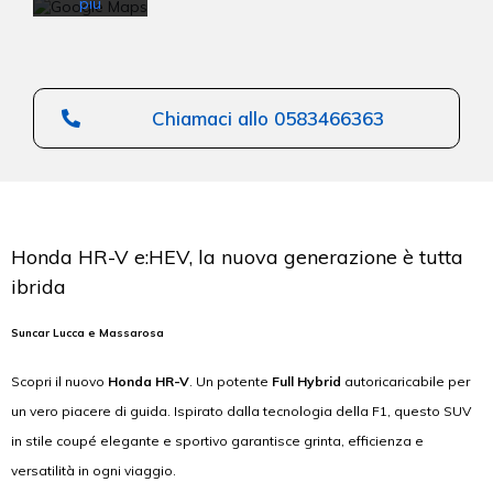
più
Carica
la
mappa
Chiamaci allo 0583466363
Sblocca
sempre
Google
Maps
Honda HR-V e:HEV, la nuova generazione è tutta
ibrida
Suncar Lucca e Massarosa
Scopri il nuovo
Honda HR-V
. Un potente
Full Hybrid
autoricaricabile per
un vero piacere di guida. Ispirato dalla tecnologia della F1, questo SUV
in stile coupé elegante e sportivo garantisce grinta, efficienza e
versatilità in ogni viaggio.