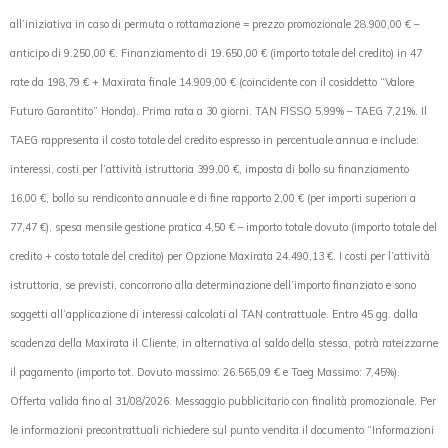
all’iniziativa in caso di permuta o rottamazione = prezzo promozionale 28.900,00 € –
anticipo di 9.250,00 €. Finanziamento di 19.650,00 € (importo totale del credito) in 47
rate da 198,79 € + Maxirata finale 14.909,00 € (coincidente con il cosiddetto “Valore
Futuro Garantito” Honda). Prima rata a 30 giorni. TAN FISSO 5,99% – TAEG 7,21%. Il
TAEG rappresenta il costo totale del credito espresso in percentuale annua e include:
interessi, costi per l’attività istruttoria 399,00 €, imposta di bollo su finanziamento
16,00 €, bollo su rendiconto annuale e di fine rapporto 2,00 € (per importi superiori a
77,47 €), spesa mensile gestione pratica 4,50 € – importo totale dovuto (importo totale del
credito + costo totale del credito) per Opzione Maxirata 24.490,13 €. I costi per l’attività
istruttoria, se previsti, concorrono alla determinazione dell’importo finanziato e sono
soggetti all’applicazione di interessi calcolati al TAN contrattuale. Entro 45 gg. dalla
scadenza della Maxirata il Cliente, in alternativa al saldo della stessa, potrà rateizzarne
il pagamento (importo tot. Dovuto massimo: 26.565,09 € e Taeg Massimo: 7,45%).
Offerta valida fino al 31/08/2026. Messaggio pubblicitario con finalità promozionale. Per
le informazioni precontrattuali richiedere sul punto vendita il documento “Informazioni