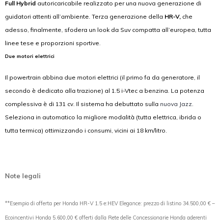
Full Hybrid
autoricaricabile realizzato per una nuova generazione di
guidatori attenti all’ambiente. Terza generazione della
HR-V,
che
adesso, finalmente, sfodera un look da Suv compatta all’europea, tutta
linee tese e proporzioni sportive.
Due motori elettrici
Il powertrain abbina due motori elettrici (il primo fa da generatore, il
secondo è dedicato alla trazione) al 1.5 i-Vtec a benzina. La potenza
complessiva è di 131 cv. Il sistema ha debuttato sulla
nuova Jazz
.
Seleziona in automatico la migliore modalità (tutta elettrica, ibrida o
tutta termica) ottimizzando i consumi, vicini ai 18 km/litro.
Note legali
**Esempio di offerta per Honda HR-V 1.5 e:HEV Elegance: prezzo di listino 34.500,00 € –
Ecoincentivi Honda 5.600,00 € offerti dalla Rete delle Concessionarie Honda aderenti