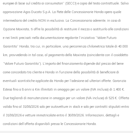
europee di base sul credito ai consumatori” (SECCI) e copia del testo contrattuale. Salvo
approvazione Agos Ducato S.p.A. La Rete delle Concessionarie Honda opera quale
intermediario del credito NON in esclusiva. La Concessionaria aderente, in caso di
Opzione Maxirata, ti offre la possibilità di restituire il mezzo o sostituirlo alle condizioni
e nei limiti precisati nella documentazione regolante l’iniziativa “Valore Futuro
Garantito” Honda, tra cui, in particolare, una percorrenza chilometrica totale di 40.000
km, provvedendo in tal caso, al pagamento della Maxirata (coincidente con il cosiddetto
“Valore Futuro Garantito”). L’importo del finanziamento dipende dal prezzo del bene
come concordato tra cliente e Honda in funzione della possibilità di beneficiare di
eventuali scontistiche applicate da Honda per l’adesione ad ulteriori offerte. Garanzia
Estesa fino a 8 anni a Km illimitati in omaggio per un valore (IVA inclusa) di 1.400 €.
Due tagliandi di manutenzione in omaggio per un valore (IVA inclusa) di 525 €. Offerta
valida fino al 31/08/2026 solo per autovetture in stock e solo per contratti stipulati entro
il 31/08/2026 e vetture immatricolate entro il 30/09/2026. Informazioni, dettagli e
condizioni dell’offerta disponibili presso le Concessionarie Honda.