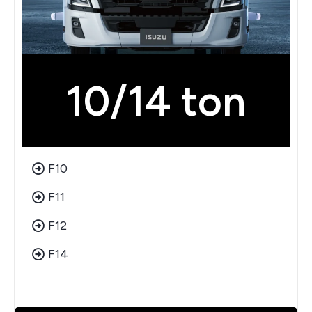
10/14 ton
F10
F11
F12
F14