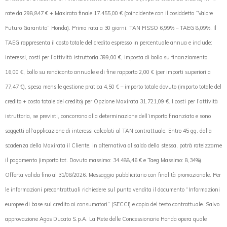
rate da 298,847 € + Maxirata finale 17.455,00 € (coincidente con il cosiddetto “Valore
Futuro Garantito” Honda). Prima rata a 30 giorni. TAN FISSO 6,99% – TAEG 8,09%. Il
TAEG rappresenta il costo totale del credito espresso in percentuale annua e include:
interessi, costi per l’attività istruttoria 399,00 €, imposta di bollo su finanziamento
16,00 €, bollo su rendiconto annuale e di fine rapporto 2,00 € (per importi superiori a
77,47 €), spesa mensile gestione pratica 4,50 € – importo totale dovuto (importo totale del
credito + costo totale del credito) per Opzione Maxirata 31.721,09 €. I costi per l’attività
istruttoria, se previsti, concorrono alla determinazione dell’importo finanziato e sono
soggetti all’applicazione di interessi calcolati al TAN contrattuale. Entro 45 gg. dalla
scadenza della Maxirata il Cliente, in alternativa al saldo della stessa, potrà rateizzarne
il pagamento (importo tot. Dovuto massimo: 34.488,46 € e Taeg Massimo: 8,34%).
Offerta valida fino al 31/08/2026. Messaggio pubblicitario con finalità promozionale. Per
le informazioni precontrattuali richiedere sul punto vendita il documento “Informazioni
europee di base sul credito ai consumatori” (SECCI) e copia del testo contrattuale. Salvo
approvazione Agos Ducato S.p.A. La Rete delle Concessionarie Honda opera quale