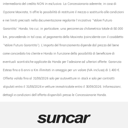
intermediario del credito NON in esclusiva. La Concessionaria aderente, in caso di
Opzione Maxirata, ti offre la possibilità di restituire il mezzo o sostituirlo alle condizioni
e nei limiti precisati nella documentazione regolante l’iniziativa “Valore Futuro
Garantito” Honda, tra cui, in particolare, una percorrenza chilometrica totale di 80.000
km, provvedendo in tal caso, al pagamento della Maxirata (coincidente con il cosiddetto
“Valore Futuro Garantito”). L’importo del finanziamento dipende dal prezzo del bene
come concordato tra cliente e Honda in funzione della possibilità di beneficiare di
eventuali scontistiche applicate da Honda per l’adesione ad ulteriori offerte. Garanzia
Estesa fino a 8 anni a Km illimitati in omaggio per un valore (IVA inclusa) di 1.400 €.
Offerta valida fino al 31/08/2026 solo per autovetture in stock e solo per contratti
stipulati entro il 31/08/2026 e vetture immatricolate entro il 30/09/2026. Informazioni,
dettagli e condizioni dell’offerta disponibili presso le Concessionarie Honda.