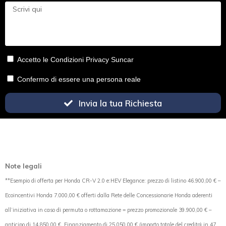
Accetto le Condizioni Privacy Suncar
Confermo di essere una persona reale
Invia la tua Richiesta
Note legali
**Esempio di offerta per Honda CR-V 2.0 e:HEV Elegance: prezzo di listino 46.900,00 € –
Ecoincentivi Honda 7.000,00 € offerti dalla Rete delle Concessionarie Honda aderenti
all’iniziativa in caso di permuta o rottamazione = prezzo promozionale 39.900,00 € –
anticipo di 14.850,00 €. Finanziamento di 25.050,00 € (importo totale del credito) in 47