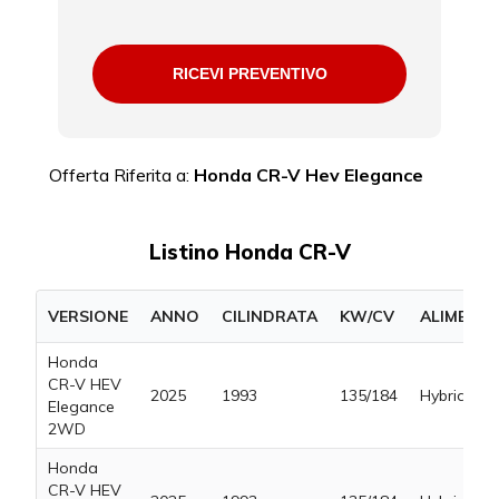
RICEVI PREVENTIVO
Offerta Riferita a:
Honda CR-V Hev Elegance
Listino Honda CR-V
VERSIONE
ANNO
CILINDRATA
KW/CV
ALIMENT
Honda
CR-V HEV
2025
1993
135/184
Hybrid Ben
Elegance
2WD
Honda
CR-V HEV