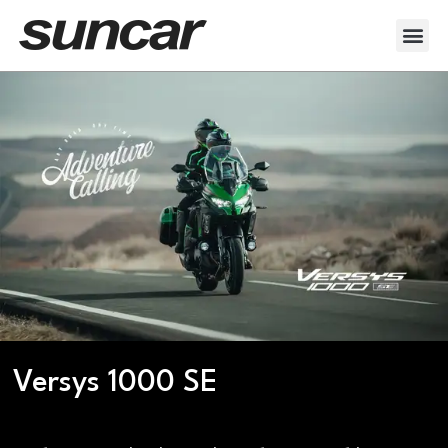
Veicoli Commerciali
Acquistiamo il tuo autocarro
Versys 1000 SE