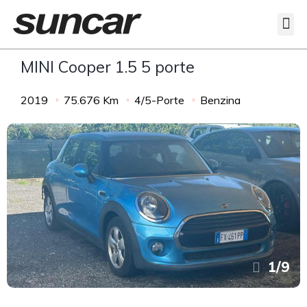
Veicoli Commerciali
Acquistiamo il tuo autocarro
MINI Cooper 1.5 5 porte
2019
75.676 Km
4/5-Porte
Benzina
1
/
9