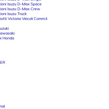
ioni Isuzu D-Max Space
ioni Isuzu D-Max Crew
oni Isuzu Truck
otti Victoria Veicoli Comm.li
uzuki
Kawasaki
bi Honda
VER
nal