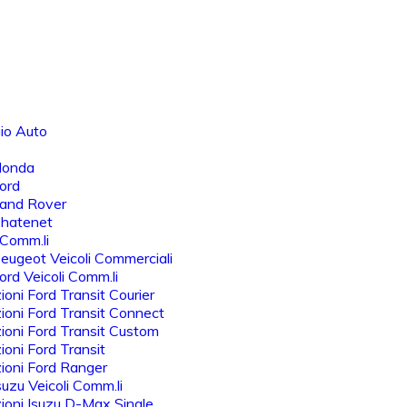
io Auto
Honda
ord
Land Rover
Chatenet
 Comm.li
eugeot Veicoli Commerciali
rd Veicoli Comm.li
oni Ford Transit Courier
oni Ford Transit Connect
oni Ford Transit Custom
oni Ford Transit
ioni Ford Ranger
uzu Veicoli Comm.li
oni Isuzu D-Max Single