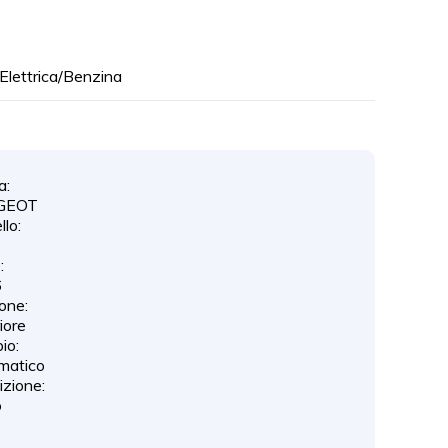
Elettrica/Benzina
a:
GEOT
lo:
:
6
one:
iore
io:
matico
izione:
o