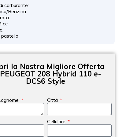
di carburante:
rica/Benzina
drata:
9 cc
e:
o pastello
pri la Nostra Migliore Offerta
 PEUGEOT 208 Hybrid 110 e-
DCS6 Style
Cognome
Città
Cellulare