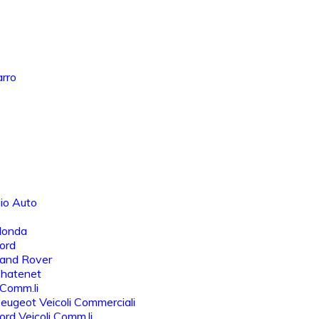
arro
io Auto
Honda
ord
Land Rover
Chatenet
 Comm.li
eugeot Veicoli Commerciali
rd Veicoli Comm.li