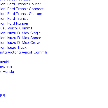
oni Ford Transit Courier
oni Ford Transit Connect
oni Ford Transit Custom
oni Ford Transit
ioni Ford Ranger
uzu Veicoli Comm.li
oni Isuzu D-Max Single
ioni Isuzu D-Max Space
ioni Isuzu D-Max Crew
oni Isuzu Truck
otti Victoria Veicoli Comm.li
uzuki
Kawasaki
bi Honda
VER