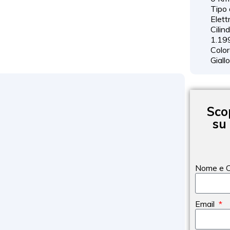
Tipo 
Elett
Cilin
1.19
Color
Giall
Sco
su
Nome e 
Email