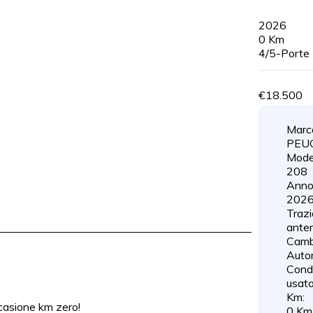
2026
0 Km
4/5-Porte
€18.500
Marc
PEU
Model
208
Anno
202
Trazi
anter
Camb
Auto
Cond
usat
Km:
ccasione km zero!
0 Km