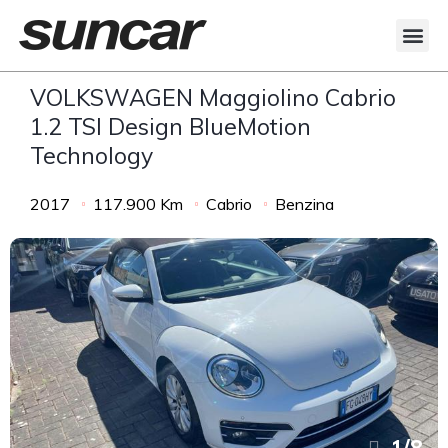
Veicoli Commerciali
Acquistiamo il tuo autocarro
VOLKSWAGEN Maggiolino Cabrio
1.2 TSI Design BlueMotion
Technology
2017
117.900 Km
Cabrio
Benzina
1
/
8