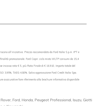
ono all’iniziativa. Prezzo raccomandato da Ford Italia S.p.A. IPT e
 finalità promozionale. Ford Capri: ciclo misto WLTP consumi da 15,4
incasso rata € 5, più Rata Finale di € 16.910, Importo totale del
FISSO 3,95%, TAEG 4,80%. Salvo approvazione Ford Credit Italia Spa.
re assicurative fare riferimento alla brochure informativa disponibile
Rover, Ford, Honda, Peugeot Professional, Isuzu, Giotti