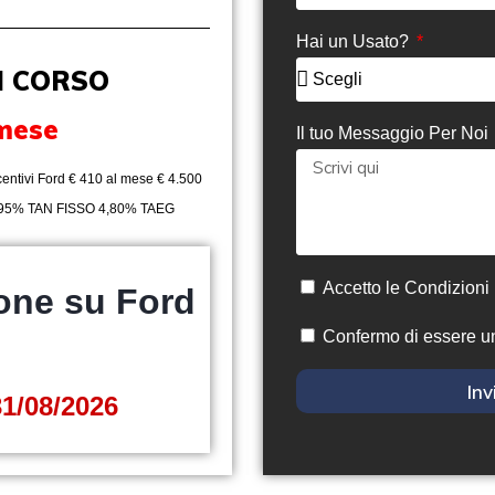
Hai un Usato?
N CORSO
 mese
Il tuo Messaggio Per Noi
entivi Ford € 410 al mese € 4.500
 3,95% TAN FISSO 4,80% TAEG
Accetto le Condizioni
one su Ford
Confermo di essere u
Inv
31/08/2026