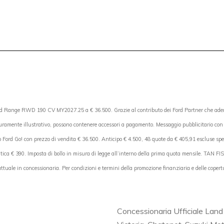
d Range RWD 190 CV MY2027.25 a € 36.500. Grazie al contributo dei Ford Partner che aderisc
puramente illustrativo, possono contenere accessori a pagamento. Messaggio pubblicitario con
d Go! con prezzo di vendita € 36.500. Anticipo € 4.500, 48 quote da € 405,91 escluse spese 
atica € 390. Imposta di bollo in misura di legge all’interno della prima quota mensile. TAN 
ale in concessionaria. Per condizioni e termini della promozione finanziaria e delle copertu
Concessionaria Ufficiale Land 