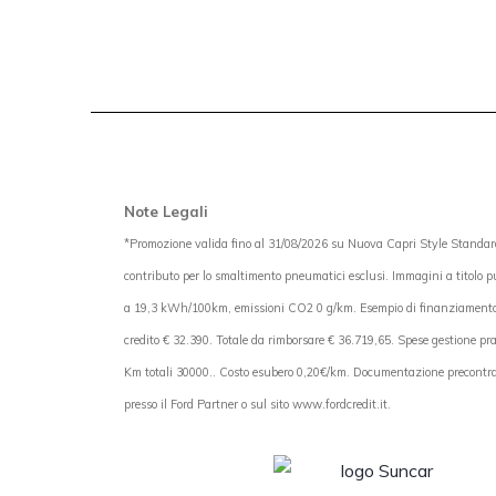
Note Legali
*Promozione valida fino al 31/08/2026 su Nuova Capri Style Standar
contributo per lo smaltimento pneumatici esclusi. Immagini a titolo 
a 19,3 kWh/100km, emissioni CO2 0 g/km. Esempio di finanziamento For
credito € 32.390. Totale da rimborsare € 36.719,65. Spese gestione pr
Km totali 30000.. Costo esubero 0,20€/km. Documentazione precontrattu
presso il Ford Partner o sul sito www.fordcredit.it.