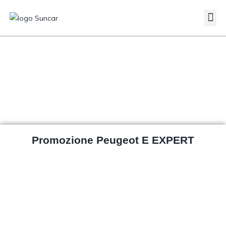
Veicoli Commerciali
Acquistiamo il tuo autocarro
Promozione Peugeot E EXPERT