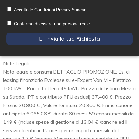
Accetto le Condizioni Privacy Suncar
Confermo di essere una persona reale
Invia la tua Richiesta
Note Legali
Nota legale e consumi DETTAGLIO PROMOZIONE: Es. di
leasing finanziario Evolease su e-Expert Van M – Elettrico
100 kW – Pacco batteria 49 kWh: Prezzo di Listino (Messa
su Strada, IPT e contributo PFU esclusi) 37.400 €, Prezzo
Promo 20.900 € , Valore fornitura: 20.900 €: Primo canone
anticipato 6.965,06 €, durata 60 mesi: 59 canoni mensili da
149 € (incluse spese di gestione di 13,04 € /canone ed il
servizio Identicar 12 mesi per un importo mensile del
servizio 3,7 € /canone, Messa su strada e contributo PFU