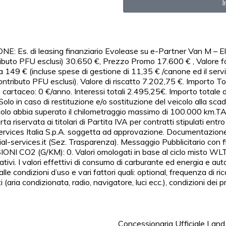
I
Es. di leasing finanziario Evolease su e-Partner Van M – E
ributo PFU esclusi) 30.650 €, Prezzo Promo 17.600 € , Valore f
 149 € (incluse spese di gestione di 11,35 € /canone ed il serv
ntributo PFU esclusi). Valore di riscatto 7.202,75 €. Importo To
o cartaceo: 0 €/anno. Interessi totali 2.495,25€. Importo totale
Solo in caso di restituzione e/o sostituzione del veicolo alla sc
icolo abbia superato il chilometraggio massimo di 100.000 km.TA
rta riservata ai titolari di Partita IVA per contratti stipulati ent
l Services Italia S.p.A. soggetta ad approvazione. Documentazion
ncial-services.it (Sez. Trasparenza). Messaggio Pubblicitario 
 CO2 (G/KM): 0. Valori omologati in base al ciclo misto WLTP
rativi. I valori effettivi di consumo di carburante ed energia e 
le condizioni d’uso e vari fattori quali: optional, frequenza di ric
 (aria condizionata, radio, navigatore, luci ecc.), condizioni dei p
Concessionaria Ufficiale Land 