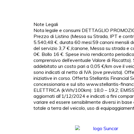
Note Legali
Nota legale e consumi DETTAGLIO PROMOZIONE: 
Prezzo di Listino (Messa su Strada, IPT e cont
5.540,48 €, durata 60 mesi:59 canoni mensili da
del servizio 3,7 € /canone, Messa su strada e co
0€. Bollo 16 €. Spese invio rendiconto periodic
comprensivo dell’eventuale Valore di Riscatto). 
addebitato un costo pari a 0,05 €/km ove il ve
sono indicati al netto di IVA (ove prevista). Offe
iniziative in corso. Offerta Stellantis Financia
concessionaria e sul sito www.stellantis-fina
ELETTRICA (kWh/100km): 18,0 – 19,2; EMISSIONI
aggiornati all’1/12/2024 e indicati a fini compa
variare ed essere sensibilmente diversi in base al
totale a terra del veicolo, uso di equipaggiamenti