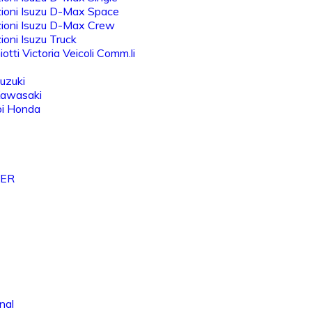
ioni Isuzu D-Max Space
ioni Isuzu D-Max Crew
oni Isuzu Truck
otti Victoria Veicoli Comm.li
uzuki
Kawasaki
bi Honda
VER
nal