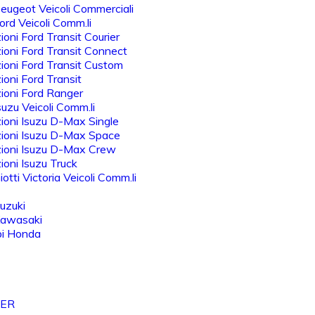
eugeot Veicoli Commerciali
rd Veicoli Comm.li
oni Ford Transit Courier
oni Ford Transit Connect
oni Ford Transit Custom
oni Ford Transit
ioni Ford Ranger
uzu Veicoli Comm.li
oni Isuzu D-Max Single
ioni Isuzu D-Max Space
ioni Isuzu D-Max Crew
oni Isuzu Truck
otti Victoria Veicoli Comm.li
uzuki
Kawasaki
bi Honda
VER