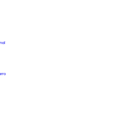
nal
arro