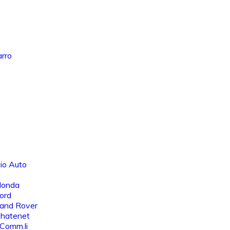
arro
io Auto
Honda
ord
Land Rover
Chatenet
 Comm.li