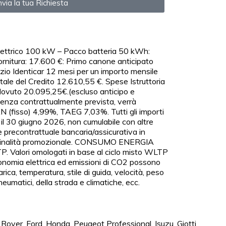
nvia la tua Richiesta
lettrico 100 kW – Pacco batteria 50 kWh:
ornitura: 17.600 €: Primo canone anticipato
izio Identicar 12 mesi per un importo mensile
tale del Credito 12.610,55 €. Spese Istruttoria
 dovuto 20.095,25€.(escluso anticipo e
adenza contrattualmente prevista, verrà
N (fisso) 4,99%, TAEG 7,03%. Tutti gli importi
ro il 30 giugno 2026, non cumulabile con altre
e precontrattuale bancaria/assicurativa in
con finalità promozionale. CONSUMO ENERGIA
. Valori omologati in base al ciclo misto WLTP
autonomia elettrica ed emissioni di CO2 possono
arica, temperatura, stile di guida, velocità, peso
neumatici, della strada e climatiche, ecc.
Rover, Ford, Honda, Peugeot Professional, Isuzu, Giotti