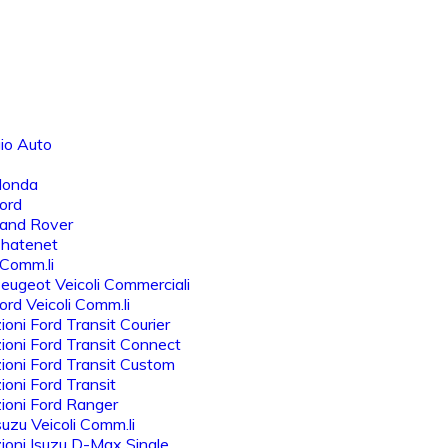
io Auto
Honda
ord
Land Rover
Chatenet
 Comm.li
eugeot Veicoli Commerciali
rd Veicoli Comm.li
oni Ford Transit Courier
oni Ford Transit Connect
oni Ford Transit Custom
oni Ford Transit
ioni Ford Ranger
uzu Veicoli Comm.li
oni Isuzu D-Max Single