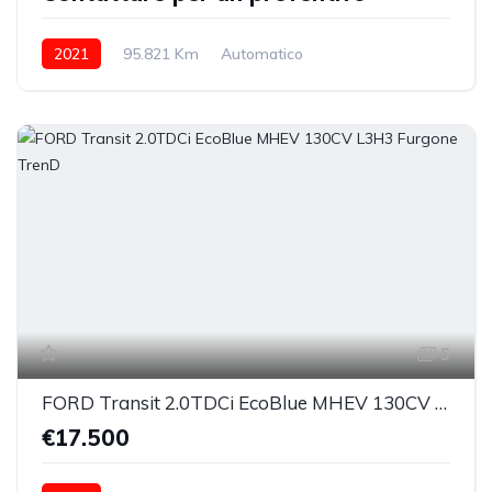
2021
95.821 Km
Automatico
Elettrica/Diesel
integrale inseribile
5
FORD Transit 2.0TDCi EcoBlue MHEV 130CV L3H3 Furgone TrenD
€17.500