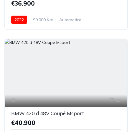
€36.900
2022
99.000 Km
Automatico
Elettrica/Diesel
integrale permanente
10
BMW 420 d 48V Coupé Msport
€40.900