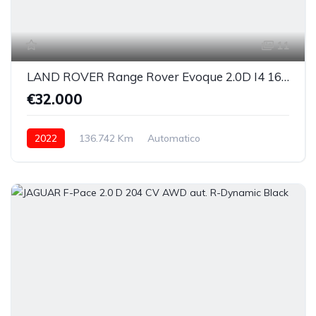
11
LAND ROVER Range Rover Evoque 2.0D I4 163 CV AWD Auto R-Dynamic
€32.000
2022
136.742 Km
Automatico
Elettrica/Diesel
integrale inseribile