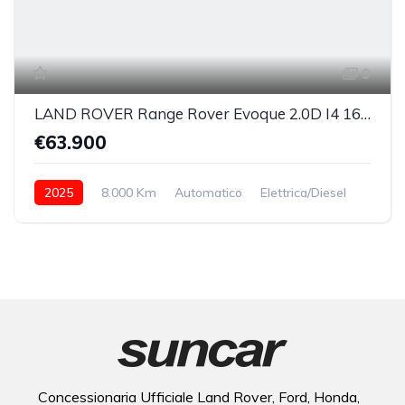
9
LAND ROVER Range Rover Evoque 2.0D I4 163 CV AWD Auto Dynamic SE
€63.900
2025
8.000 Km
Automatico
Elettrica/Diesel
integrale inseribile
Concessionaria Ufficiale Land Rover, Ford, Honda,