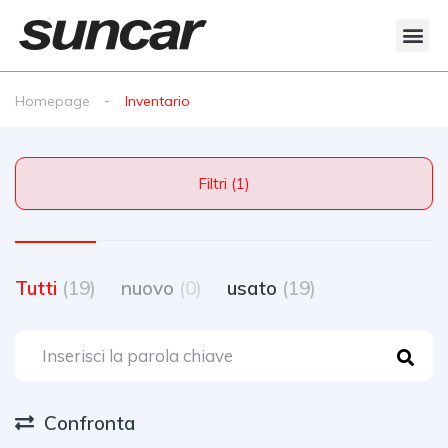
Veicoli Commerciali
Acquistiamo il tuo autocarro
Homepage
Inventario
Filtri (1)
Tutti
(19)
nuovo
(0)
usato
(19)
Confronta