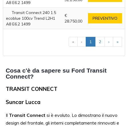
A8 E6.2 1499
Transit Connect 240 1.5
€
ecoblue 100cv Trend L2H1
PREVENTIVO
28.750,00
A8 E6.2 1499
«
‹
1
2
›
»
Cosa c'è da sapere su Ford Transit
Connect?
TRANSIT CONNECT
Suncar Lucca
Il
Transit Connect
si è evoluto. Lo dimostrano il nuovo
design del frontale, gli interni completamente rinnovati e