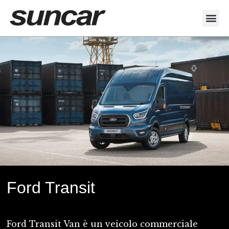
Veicoli Commerciali
Acquistiamo il tuo autocarro
Ford Transit
Ford Transit Van è un veicolo commerciale