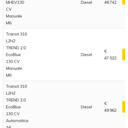
MHEV130
Diesel
48.742
CV
Manuale
M6
Transit 310
L2H2
TREND 2.0
€
EcoBlue
Diesel
47.522
130 CV
Manuale
M6
Transit 310
L2H2
TREND 2.0
€
EcoBlue
Diesel
49.962
130 CV
Automatica
A6