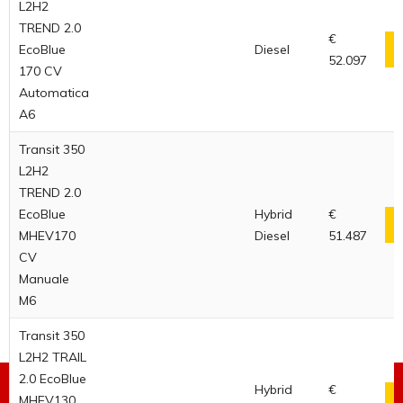
L2H2
TREND 2.0
€
EcoBlue
Diesel
52.097
170 CV
Automatica
A6
Transit 350
L2H2
TREND 2.0
EcoBlue
Hybrid
€
MHEV170
Diesel
51.487
CV
Manuale
M6
Transit 350
L2H2 TRAIL
2.0 EcoBlue
RICHIEDI PREVENTIVO
Hybrid
€
MHEV130