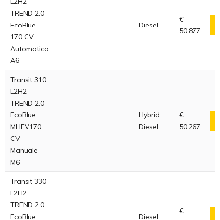
L2H2
TREND 2.0
€
EcoBlue
Diesel
50.877
170 CV
Automatica
A6
Transit 310
L2H2
TREND 2.0
EcoBlue
Hybrid
€
MHEV170
Diesel
50.267
CV
Manuale
M6
Transit 330
L2H2
TREND 2.0
€
EcoBlue
Diesel