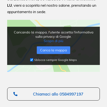
LU
,
vieni a scoprirla nel nostro salone,
prenotando un
appuntamento in sede.
Caricando la mappa, l'utente accetta l'informativa
sulla privacy di Google.
Scopri di più
Carica la mappa
Sblocca sempre Google Maps
Chiamaci allo 0584997197