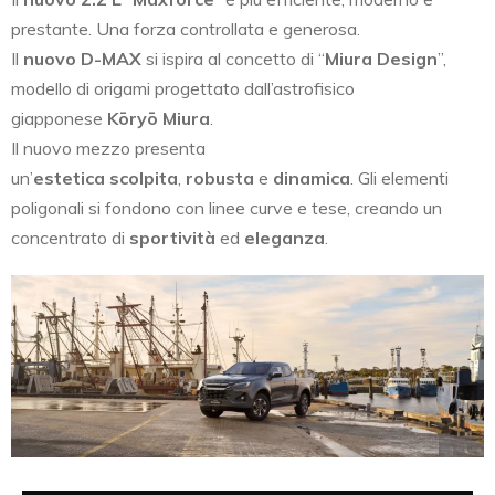
prestante. Una forza controllata e generosa.
Il
nuovo D-MAX
si ispira al concetto di “
Miura Design
”,
modello di origami progettato dall’astrofisico
giapponese
Kōryō Miura
.
Il nuovo mezzo presenta
un’
estetica
scolpita
,
robusta
e
dinamica
. Gli elementi
poligonali si fondono con linee curve e tese, creando un
concentrato di
sportività
ed
eleganza
.