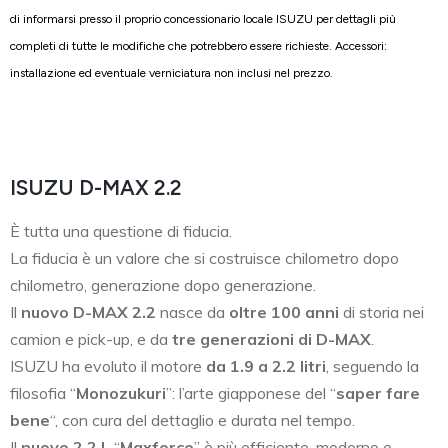
di informarsi presso il proprio concessionario locale ISUZU per dettagli più
completi di tutte le modifiche che potrebbero essere richieste. Accessori:
installazione ed eventuale verniciatura non inclusi nel prezzo.
ISUZU D-MAX 2.2
È tutta una questione di fiducia.
La fiducia è un valore che si costruisce chilometro dopo
chilometro, generazione dopo generazione.
Il
nuovo D-MAX 2.2
nasce da
oltre 100 anni
di storia nei
camion e pick-up, e da
tre generazioni di D-MAX
.
ISUZU ha evoluto il motore
da 1.9 a 2.2 litri
, seguendo la
filosofia “
Monozukuri
”: l’arte giapponese del “
saper fare
bene
“, con cura del dettaglio e durata nel tempo.
Il
nuovo 2.2 L
“
Maxforce
” è più efficiente, moderno e