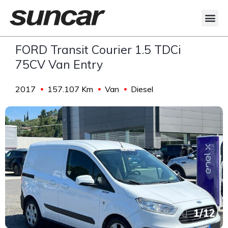
Veicoli Commerciali
Acquistiamo il tuo autocarro
FORD Transit Courier 1.5 TDCi
75CV Van Entry
2017
157.107 Km
Van
Diesel
1
/
12