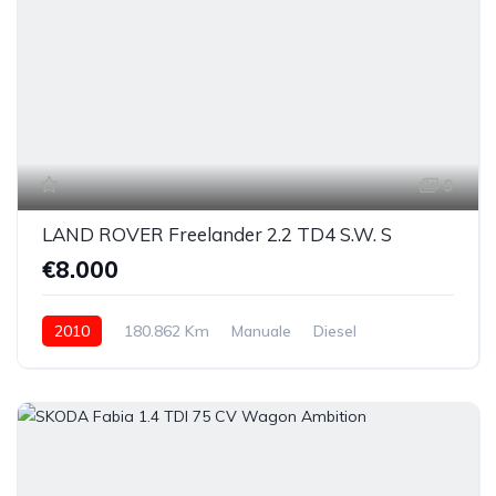
9
LAND ROVER Freelander 2.2 TD4 S.W. S
€8.000
2010
180.862 Km
Manuale
Diesel
integrale permanente