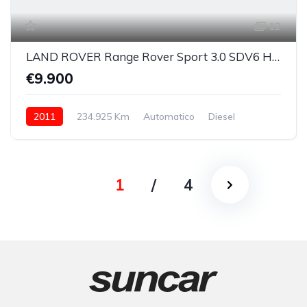
12
LAND ROVER Range Rover Sport 3.0 SDV6 HSE
€9.900
2011
234.925 Km
Automatico
Diesel
integrale permanente
1
/
4