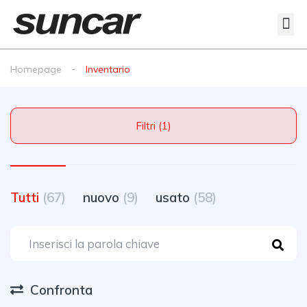
Veicoli Commerciali
Acquistiamo il tuo autocarro
Homepage
Inventario
Filtri (1)
Tutti
(67)
nuovo
(9)
usato
(58)
Confronta