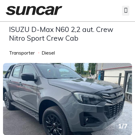
Veicoli Commerciali
Acquistiamo il tuo autocarro
ISUZU D-Max N60 2,2 aut. Crew
Nitro Sport Crew Cab
Transporter
Diesel
1
/
7