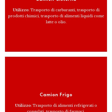
personalizzazione per soddisfare specifiche
normative di sicurezza e di trasporto.
Utilizzo
: Trasporto di carburanti, trasporto di
prodotti chimici, trasporto di alimenti liquidi come
latte o olio.
RICEVI PREVENTIVO
Questi camion hanno una cassa isotermica e un
impianto di refrigerazione per il trasporto di merci
che devono essere mantenute a una temperatura
Camion Frigo
specifica.
Utilizzo
: Trasporto di alimenti refrigerati o
congelati, trasporto di farmaci.