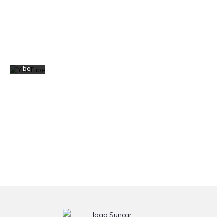
a
l'infor
Sblocc
mativ
a
a sulla
sempr
privac
e
y di
YouTub
YouTu
e
be.
Scopri
di più
Carica
il video
Sblocc
a
sempr
e
YouTub
e