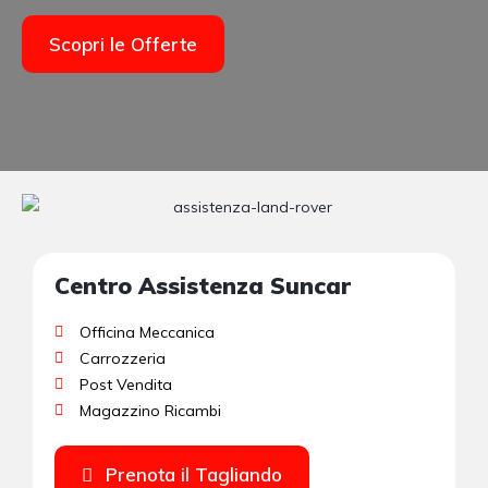
Scopri le Offerte
Centro Assistenza Suncar
Carica
Officina Meccanica
ndo il
Carrozzeria
video,
Post Vendita
l'utent
e
Magazzino Ricambi
accett
a
l'infor
Prenota il Tagliando