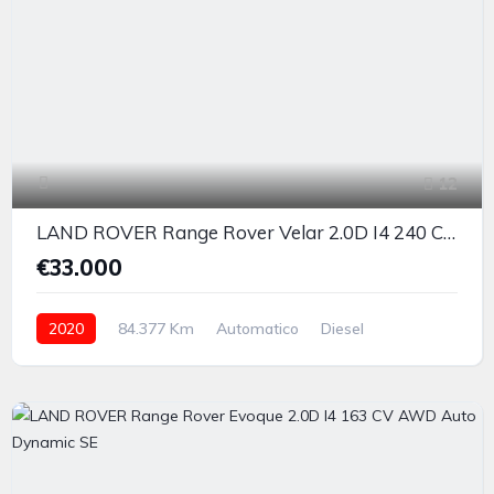
12
LAND ROVER Range Rover Velar 2.0D I4 240 CV R-Dynamic
€33.000
2020
84.377 Km
Automatico
Diesel
integrale permanente