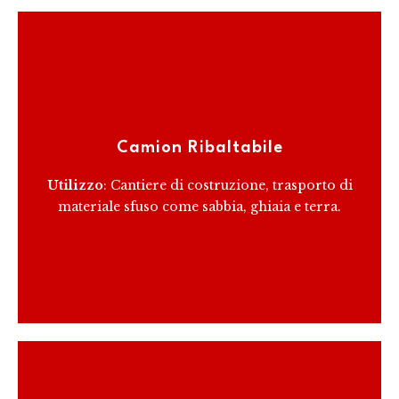
Progettati per il trasporto di materiali sfusi, i camion
ribaltabili possono facilmente scaricare il loro carico
Camion Ribaltabile
ribaltando la cassa.
Utilizzo
: Cantiere di costruzione, trasporto di
materiale sfuso come sabbia, ghiaia e terra.
RICEVI PREVENTIVO