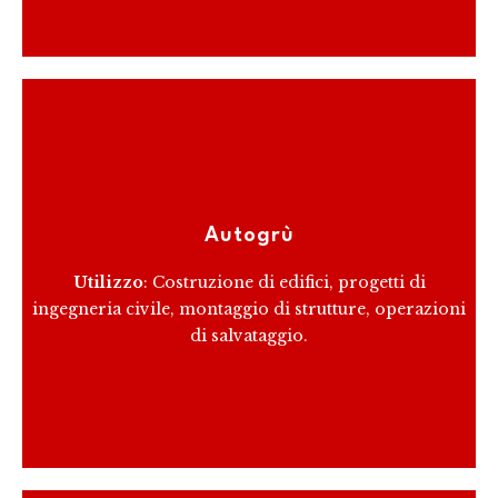
Le autogrù combinano le funzionalità di un camion
con quelle di una gru, permettendo di sollevare e
Autogrù
posizionare carichi pesanti con precisione.
Utilizzo
: Costruzione di edifici, progetti di
ingegneria civile, montaggio di strutture, operazioni
RICEVI PREVENTIVO
di salvataggio.