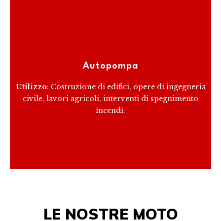
Le autopompe sono veicoli attrezzati con una pompa
per il trasporto e la distribuzione di materiali fluidi o
Autopompa
semisolidi.
Utilizzo
: Costruzione di edifici, opere di ingegneria
civile, lavori agricoli, interventi di spegnimento
RICEVI PREVENTIVO
incendi.
LE NOSTRE MOTO