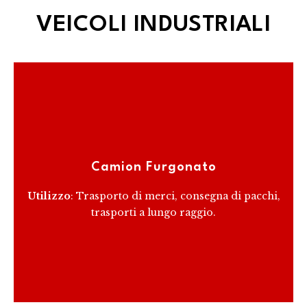
VEICOLI INDUSTRIALI
Ideale per il trasporto di merci generali, i camion
furgonati offrono una protezione ottimale contro le
intemperie e la possibilità di personalizzare l'interno
Camion Furgonato
per una varietà di utilizzi.
Utilizzo
: Trasporto di merci, consegna di pacchi,
trasporti a lungo raggio.
RICEVI PREVENTIVO