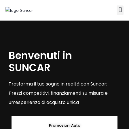
Veicoli Commerciali
Acquistiamo il tuo autocarro
Benvenuti in
SUNCAR
Trasforma il tuo sogno in realtà con Suncar:
Prezzi competitivi, finanziamenti su misura e
un’esperienza di acquisto unica
Promozioni Auto