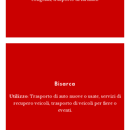
RICEVI PREVENTIVO
Le bisarche sono veicoli speciali progettati per il
trasporto di auto. Possono trasportare diverse auto
Bisarca
contemporaneamente, riducendo i costi di trasporto
per unità.
Utilizzo
: Trasporto di auto nuove o usate, servizi di
recupero veicoli, trasporto di veicoli per fiere o
eventi.
RICEVI PREVENTIVO