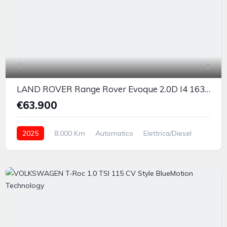
9
LAND ROVER Range Rover Evoque 2.0D I4 163 CV AWD Auto Dynamic SE
€63.900
2025
8.000 Km
Automatico
Elettrica/Diesel
integrale inseribile