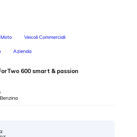
Moto
Veicoli Commerciali
o
Azienda
orTwo 600 smart & passion
m
Benzina
a: