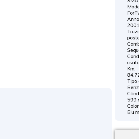
SMA
Model
ForT
Anno
200
Trazi
poste
Camb
Sequ
Cond
usat
Km:
84.7
Tipo 
Benz
Cilin
599 
Color
Blu m