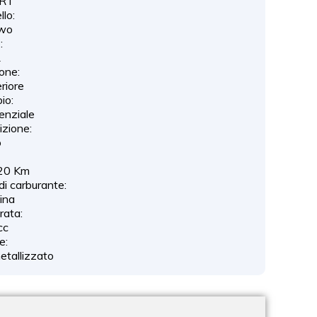
RT
lo:
wo
:
1
one:
riore
io:
enziale
izione:
o
20 Km
di carburante:
ina
drata:
cc
e:
etallizzato