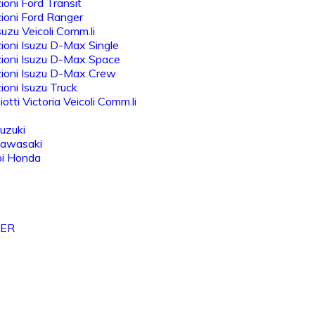
oni Ford Transit
ioni Ford Ranger
uzu Veicoli Comm.li
oni Isuzu D-Max Single
ioni Isuzu D-Max Space
ioni Isuzu D-Max Crew
oni Isuzu Truck
otti Victoria Veicoli Comm.li
uzuki
Kawasaki
bi Honda
VER