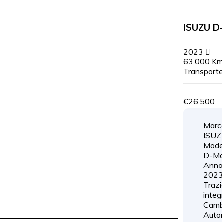
ISUZU D
2023
63.000 K
Transport
€26.500
Marc
ISU
Model
D-M
Anno
202
Trazi
integ
Camb
Auto