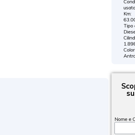
Cond
usat
Km:
63.0
Tipo 
Diese
Cilin
1.89
Color
Antra
Sco
su
Nome e 