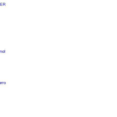
VER
nal
arro