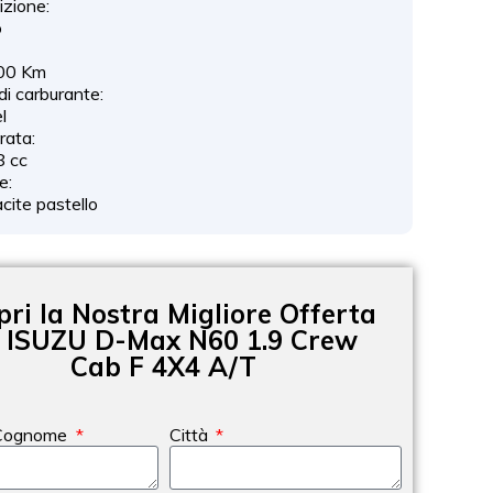
izione:
o
00 Km
di carburante:
l
drata:
8 cc
e:
cite pastello
pri la Nostra Migliore Offerta
 ISUZU D-Max N60 1.9 Crew
Cab F 4X4 A/T
Cognome
Città