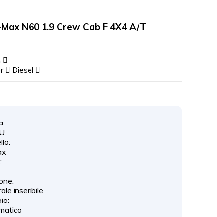
-Max N60 1.9 Crew Cab F 4X4 A/T
m
er
Diesel
a:
ZU
lo:
ax
:
3
one:
rale inseribile
io:
matico