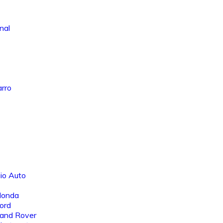
nal
arro
io Auto
Honda
ord
Land Rover