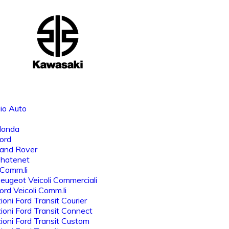
io Auto
Honda
ord
Land Rover
Chatenet
 Comm.li
eugeot Veicoli Commerciali
rd Veicoli Comm.li
oni Ford Transit Courier
oni Ford Transit Connect
oni Ford Transit Custom