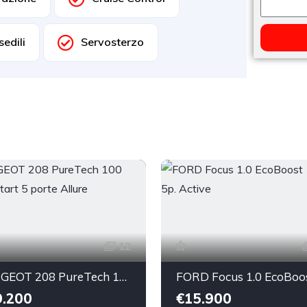
sedili
Servosterzo
12
PEUGEOT 208 PureTech 100 Stop&Start 5 porte Allure
9.200
€15.900