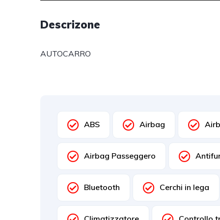
Descrizone
AUTOCARRO
ABS
Airbag
Airb
Airbag Passeggero
Antifu
Bluetooth
Cerchi in lega
Climatizzatore
Controllo t