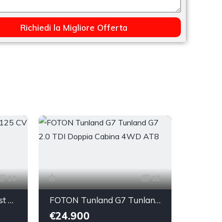
Richiedi la Migliore Offerta
10
12
FORD Focus 1.0 EcoBoost 125 CV 5p. Active
FOTON Tunland G7 Tunland G7 2.0 TDI Doppia Cabina 4WD AT8
€24.900
€45.