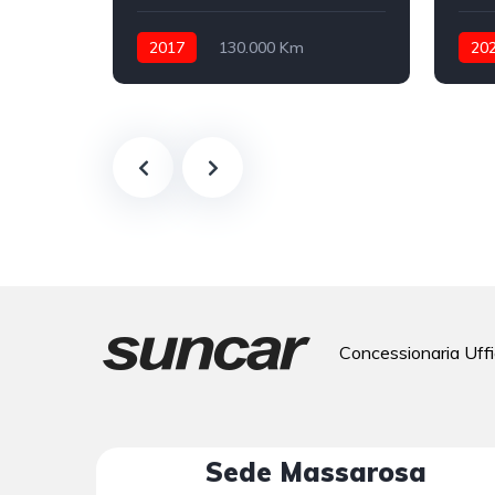
2017
130.000 Km
20
Automatico
Diesel
Benz
integrale inseribile
Concessionaria Uffi
Sede Massarosa