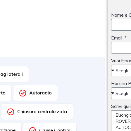
Nome e 
Email
Vuoi Fina
ag laterali
Hai una 
rto
Autoradio
Scrivi qui
Chiusura centralizzata
razione
Cruise Control