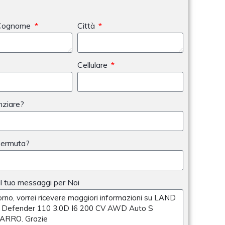
Cognome
Città
Cellulare
nziare?
Permuta?
 il tuo messaggi per Noi