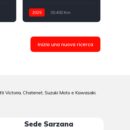
2025
30.400 Km
2026
ore
Automatico
Diesel
Automat
integrale inseribile
anteriore
Inizia una nuova ricerca
tti Victoria, Chatenet, Suzuki Moto e Kawasaki.
Sede Sarzana