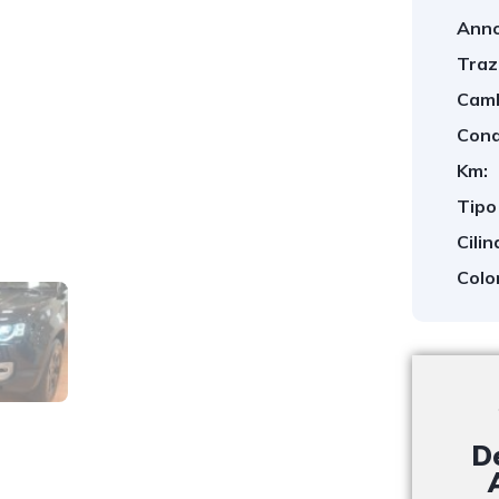
Anno
Traz
Camb
Cond
Km:
Tipo
1
/
10
Cilin
Colo
D