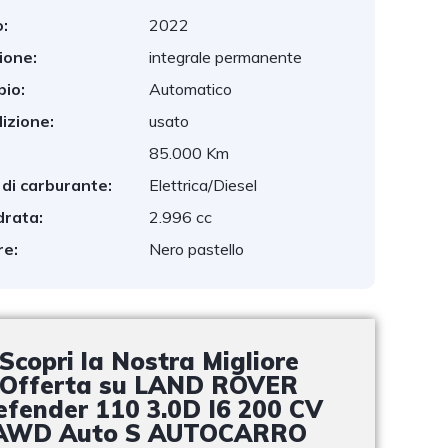
:
2022
ione:
integrale permanente
io:
Automatico
izione:
usato
85.000 Km
 di carburante:
Elettrica/Diesel
drata:
2.996 cc
re:
Nero pastello
Scopri la Nostra Migliore
Offerta su LAND ROVER
efender 110 3.0D I6 200 CV
AWD Auto S AUTOCARRO