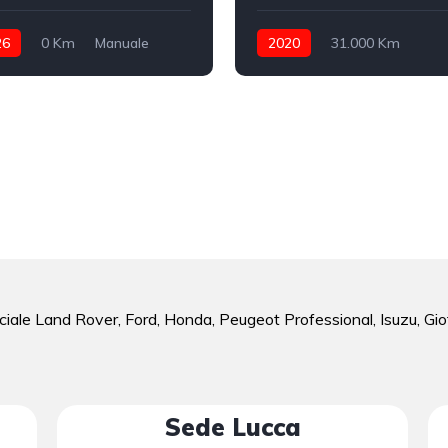
26
0 Km
Manuale
2020
31.000 Km
ina
anteriore
Manuale
Benzina
anteri
ciale Land Rover, Ford, Honda, Peugeot Professional, Isuzu, Gio
Sede Lucca