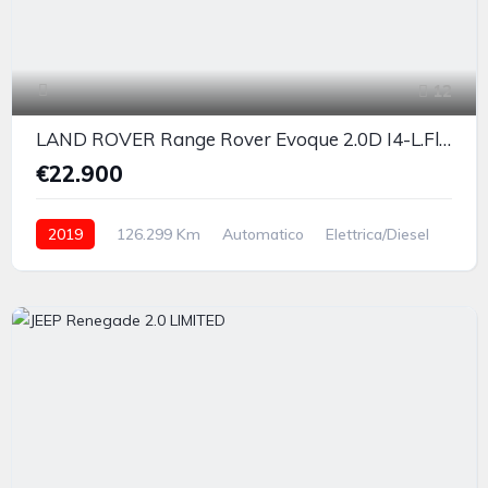
12
LAND ROVER Range Rover Evoque 2.0D I4-L.Flw 150CV AWD Aut R-Dynamic S
€22.900
2019
126.299 Km
Automatico
Elettrica/Diesel
integrale inseribile