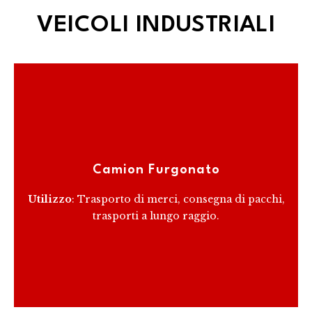
VEICOLI INDUSTRIALI
Ideale per il trasporto di merci generali, i camion
furgonati offrono una protezione ottimale contro le
intemperie e la possibilità di personalizzare l'interno
Camion Furgonato
per una varietà di utilizzi.
Utilizzo
: Trasporto di merci, consegna di pacchi,
trasporti a lungo raggio.
RICEVI PREVENTIVO