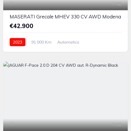
12
MASERATI Grecale MHEV 330 CV AWD Modena
€42.900
2023
91.000 Km
Automatico
Elettrica/Benzina
integrale permanente
12