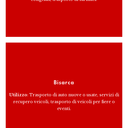
RICEVI PREVENTIVO
Le bisarche sono veicoli speciali progettati per il
trasporto di auto. Possono trasportare diverse auto
Bisarca
contemporaneamente, riducendo i costi di trasporto
per unità.
Utilizzo
: Trasporto di auto nuove o usate, servizi di
recupero veicoli, trasporto di veicoli per fiere o
eventi.
RICEVI PREVENTIVO