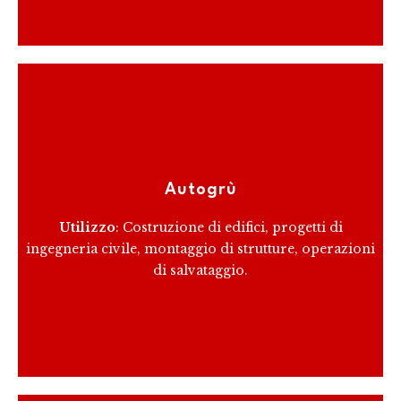
Le autogrù combinano le funzionalità di un camion
con quelle di una gru, permettendo di sollevare e
Autogrù
posizionare carichi pesanti con precisione.
Utilizzo
: Costruzione di edifici, progetti di
ingegneria civile, montaggio di strutture, operazioni
RICEVI PREVENTIVO
di salvataggio.