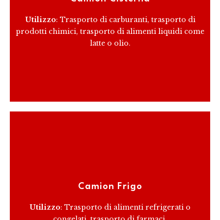
personalizzazione per soddisfare specifiche
normative di sicurezza e di trasporto.
Utilizzo
: Trasporto di carburanti, trasporto di
prodotti chimici, trasporto di alimenti liquidi come
latte o olio.
RICEVI PREVENTIVO
Questi camion hanno una cassa isotermica e un
impianto di refrigerazione per il trasporto di merci
che devono essere mantenute a una temperatura
Camion Frigo
specifica.
Utilizzo
: Trasporto di alimenti refrigerati o
congelati, trasporto di farmaci.