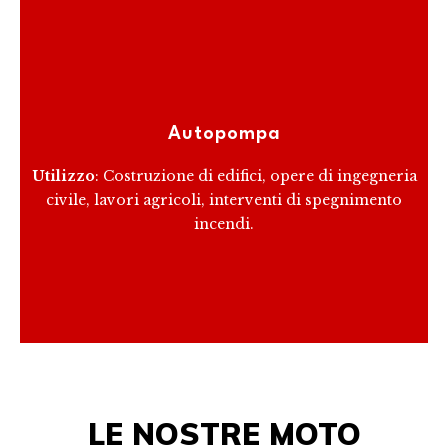
Le autopompe sono veicoli attrezzati con una pompa
per il trasporto e la distribuzione di materiali fluidi o
Autopompa
semisolidi.
Utilizzo
: Costruzione di edifici, opere di ingegneria
civile, lavori agricoli, interventi di spegnimento
RICEVI PREVENTIVO
incendi.
LE NOSTRE MOTO