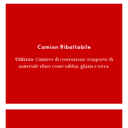
Progettati per il trasporto di materiali sfusi, i camion
ribaltabili possono facilmente scaricare il loro carico
Camion Ribaltabile
ribaltando la cassa.
Utilizzo
: Cantiere di costruzione, trasporto di
materiale sfuso come sabbia, ghiaia e terra.
RICEVI PREVENTIVO