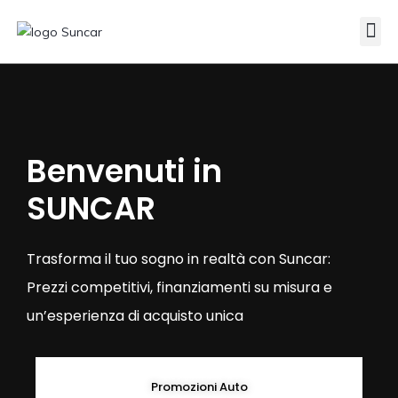
Veicoli Commerciali
Acquistiamo il tuo autocarro
Benvenuti in
SUNCAR
Trasforma il tuo sogno in realtà con Suncar:
Prezzi competitivi, finanziamenti su misura e
un’esperienza di acquisto unica
Promozioni Auto